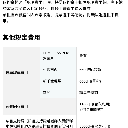
預約金超過「取消費用」時，將從預約金中扣除取消費用額，剩下餘
額會返還至顧客指定帳戶。轉帳手續費由顧客負擔
承租後因顧客個人因素取消、提早還車等情況，將無法退還租車費
用。
其他規定費用
TOMO CAMPERS
免費
營業所
札幌市內
6600円(單程)
送車取車費用
新千歲機場
6600円(單程)
其他
請事先諮詢
11000円(當次利用)
寵物同乘費用
※特定車輛限定
語言支持費
（語言支持費是翻譯人員解釋
車輛租賃和通過電話支持租賃期間任何問
22000円(當次利用)