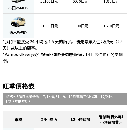
12100日元
6050日元
1815日元
本田VAMOS
11000日元
5500日元
1650日元
鈴木EVERY
*我們不能接受 24 小時或 1.5 天的請求。 優先考慮入住2晚3天（2.5
天）或以上的顧客。
*Vamos和Every沒有配備FF加熱器加熱設備，因此它們將在冬季關
閉。
旺季價格表
4/25～5/8日本黃金週、7/1～8/31、9、10月連續三個假期、12/24～
1/3（年末年始）
營業時間外每1
車款
24小時內
12小時追加
小時追加費用