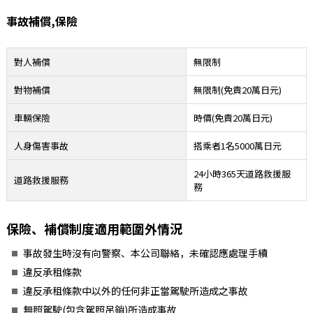
事故補償,保險
對人補償
無限制
對物補償
無限制(免責20萬日元)
車輛保險
時價(免責20萬日元)
人身傷害事故
搭乘者1名5000萬日元
24小時365天道路救援服
道路救援服務
務
保險、補償制度適用範圍外情況
事故發生時沒有向警察、本公司聯絡，未確認應處理手續
違反承租條款
違反承租條款中以外的任何非正當駕駛所造成之事故
無照駕駛(包含駕照吊銷)所造成事故