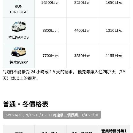
16500日元
8250日元
1650日元
RUN
THROUGH
8800日元
4400日元
1320日元
本田VAMOS
7700日元
3850日元
1155日元
鈴木EVERY
*我們不能接受 24 小時或 1.5 天的請求。 優先考慮入住2晚3天（2.5
天）或以上的顧客。
普通・冬價格表
5/9～6/30、9/1～10/31、11月連續三個假期、1/4～3/10
營業時間外每1