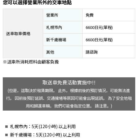
您可以選擇營業所外的交車地點
營業所
免費
札幌市內
6600日元(單程)
送車取車價格
新千歲機場
6600日元(單程)
其他
請諮詢
※送車所消耗燃料由顧客負擔
取送車免費活動實施中!!
(但是，這取決於租賃期限。 此外，根據前後的預訂情況，可能無法進
行。 因前後預訂延誤、交通擁堵等原因可能會出現延誤。 為了安全地租
用和歸還車輛，我們可能會指定位置。 請注意。)
札幌市內：5天(120小時) 以上利用
新千歲機場：5天(120小時) 以上利用