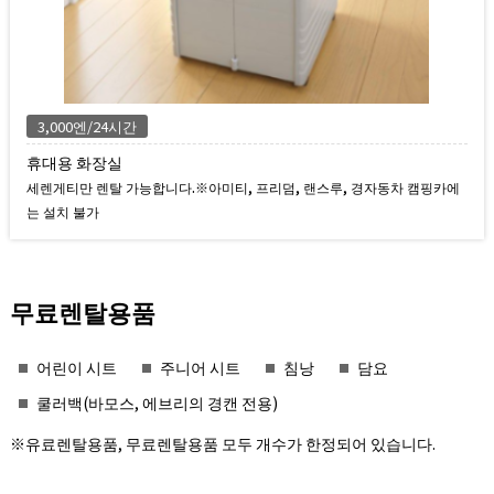
3,000엔/24시간
휴대용 화장실
세렌게티만 렌탈 가능합니다.※아미티, 프리덤, 랜스루, 경자동차 캠핑카에
는 설치 불가
무료렌탈용품
어린이 시트
주니어 시트
침낭
담요
쿨러백(바모스, 에브리의 경캔 전용)
※유료렌탈용품, 무료렌탈용품 모두 개수가 한정되어 있습니다.