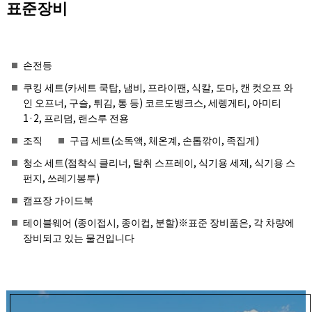
표준장비
손전등
쿠킹 세트(카세트 쿡탑, 냄비, 프라이팬, 식칼, 도마, 캔 컷오프 와
인 오프너, 구슬, 튀김, 통 등) 코르도뱅크스, 세렝게티, 아미티
1·2, 프리덤, 랜스루 전용
조직
구급 세트(소독액, 체온계, 손톱깎이, 족집게)
청소 세트(점착식 클리너, 탈취 스프레이, 식기용 세제, 식기용 스
펀지, 쓰레기봉투)
캠프장 가이드북
테이블웨어 (종이접시, 종이컵, 분할)※표준 장비품은, 각 차량에
장비되고 있는 물건입니다