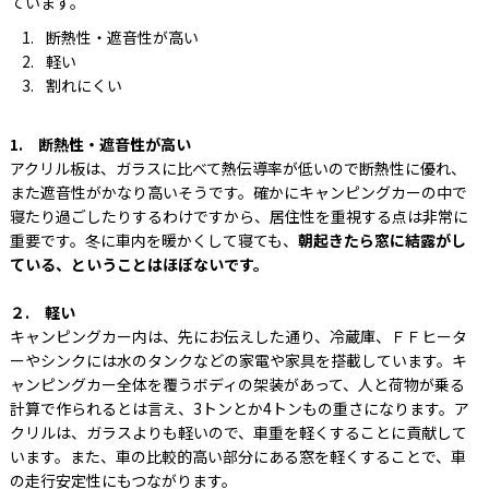
ています。
断熱性・遮音性が高い
軽い
割れにくい
1. 断熱性・遮音性が高い
アクリル板は、ガラスに比べて熱伝導率が低いので断熱性に優れ、
また遮音性がかなり高いそうです。確かにキャンピングカーの中で
寝たり過ごしたりするわけですから、居住性を重視する点は非常に
重要です。冬に車内を暖かくして寝ても、
朝起きたら窓に結露がし
ている、ということはほぼないです。
２. 軽い
キャンピングカー内は、先にお伝えした通り、冷蔵庫、ＦＦヒータ
ーやシンクには水のタンクなどの家電や家具を搭載しています。キ
ャンピングカー全体を覆うボディの架装があって、人と荷物が乗る
計算で作られるとは言え、3トンとか4トンもの重さになります。ア
クリルは、ガラスよりも軽いので、車重を軽くすることに貢献して
います。また、車の比較的高い部分にある窓を軽くすることで、車
の走行安定性にもつながります。