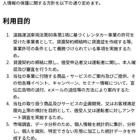
人情報の保護に関する方針を以下の通り定めます。
利用目的
道路運送車両法第80条第1項に基づくレンタカー事業の許可を
受けた事業者として、貸渡契約締結時に貸渡証を作成する等、
事業許可の条件として義務づけられている事項を実施するた
め。
貸渡契約の締結に際し、借受申込者又は運転者に関し、本人確
認及び審査を行うため。
当社の事業に付随する商品・サービスのご案内及びご提供、そ
の他各種イベント、キャンペーン、セミナー情報について、宣
伝広告物の送付、eメールの送信等の方法により案内するた
め。
当社の取り扱う商品及びサービスの企画開発、又はお客様満足
度向上策の検討を目的として、借受人又は運転者に対しアンケ
ート調査を実施するため。
市場調査、データ分析のため、個人情報を統計的に集計、分析
し、個人を識別、特定できない形態に加工した統計データを作
成するため。